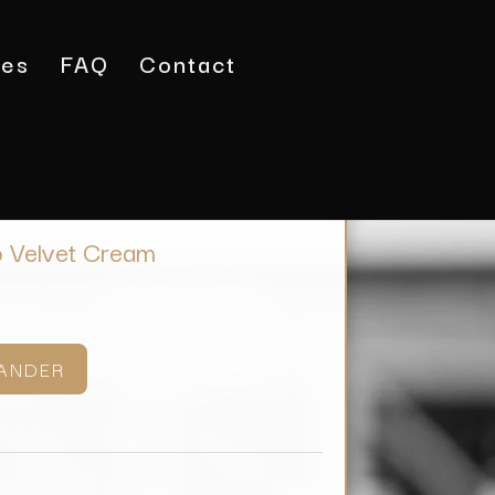
tes
FAQ
Contact
ronno Amaretto Velvet Cream
o Velvet Cream
ANDER