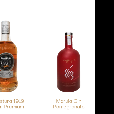
stura 1919
Marula Gin
r Premium
Pomegranate