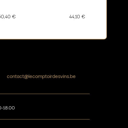
50,40
€
44,10
€
contact@lecomptoirdesvins.be
0-18.00