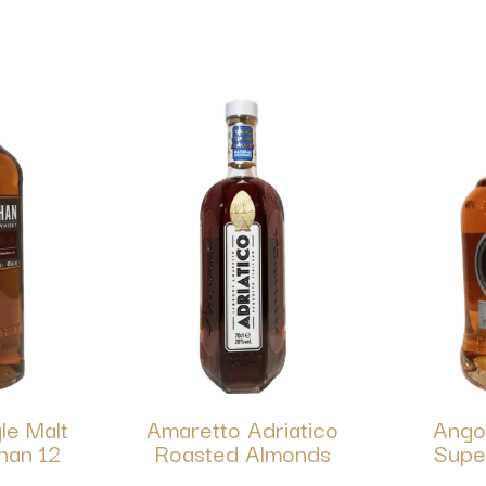
le Malt
Amaretto Adriatico
Ango
han 12
Roasted Almonds
Supe
s