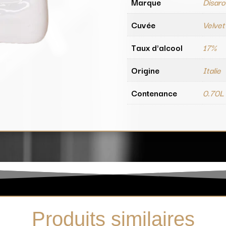
Marque
Disar
Cuvée
Velvet
Taux d'alcool
17%
Origine
Italie
Contenance
0.70L
Produits similaires