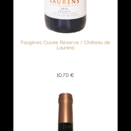
Faugères Cuvée Réserve / Château de
Laurens
10,70
€