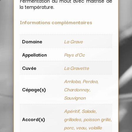
Fermentation du moût avec maîtrise de
la température.
Informations complémentaires
Domaine
La Grave
Appellation
Pays d'Oc
Cuvée
La Gravette
Arriloba, Perdea,
Cépage(s)
Chardonnay,
Sauvignon
Apéritif, Salade,
Accord(s)
grillades, poisson grillé,
porc, veau, volaille