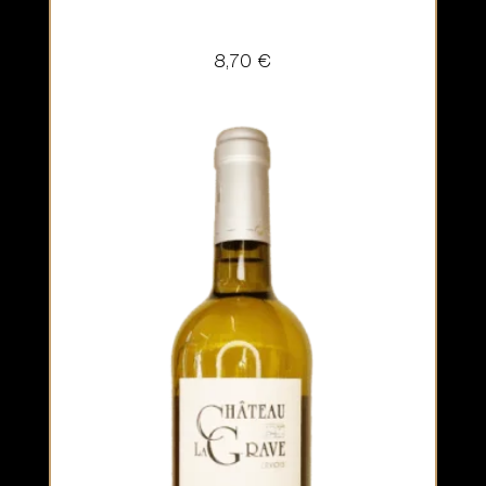
8,70
€