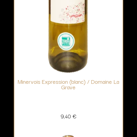
Minervois Expression (blanc) / Domaine La
Grave
9,40
€