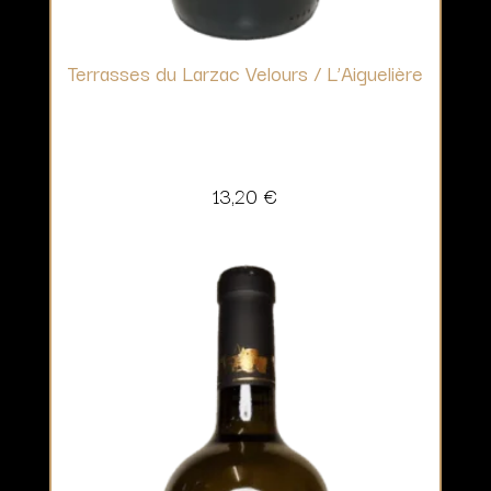
Terrasses du Larzac Velours / L’Aiguelière
13,20
€