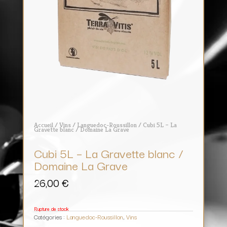
Accueil
/
Vins
/
Languedoc-Roussillon
/ Cubi 5L – La
Gravette blanc / Domaine La Grave
Cubi 5L – La Gravette blanc /
Domaine La Grave
26,00
€
Rupture de stock
Catégories :
Languedoc-Roussillon
,
Vins