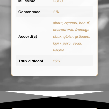
Millésime
2020
Contenance
1.5L
abats, agneau, boeuf,
charcuterie, fromage
Accord(s)
doux, gibier, grillades,
lapin, porc, veau,
volaille
Taux d'alcool
13%