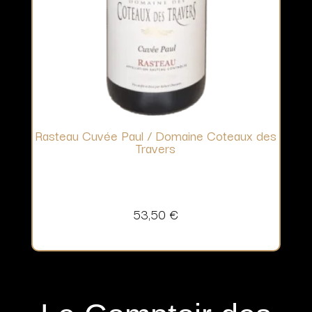
Rasteau Cuvée Paul / Domaine Coteaux des
Travers
53,50
€