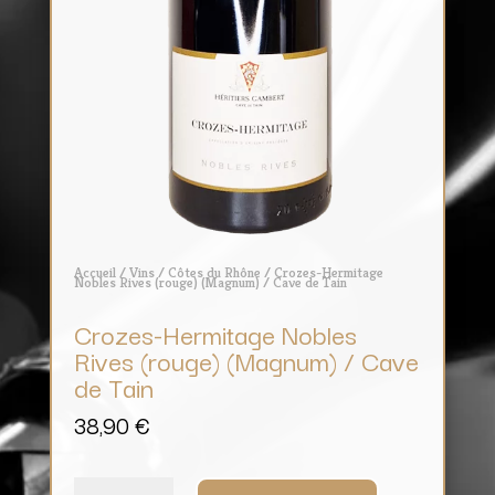
Accueil
/
Vins
/
Côtes du Rhône
/ Crozes-Hermitage
Nobles Rives (rouge) (Magnum) / Cave de Tain
Crozes-Hermitage Nobles
Rives (rouge) (Magnum) / Cave
de Tain
38,90
€
quantité
de