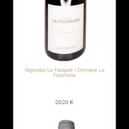
Gigondas Le Fauquet / Domaine La
Fourmone
20,20
€