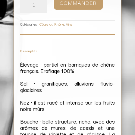
COMMANDER
Crozes-
Hermitage
Nobles
Rives
(rouge)
(Magnum)
/
Cave
de
Catégories :
Côtes du Rhône
,
Vins
Tain
Descriptif :
Élevage : partiel en barriques de chêne
français. Eraflage 100%
Sol : granitiques, alluvions fluvio-
glaciaires
Nez : il est racé et intense sur les fruits
noirs mûrs
Bouche : belle structure, riche, avec des
arômes de mures, de cassis et une
touche de violette et de réglisse. La