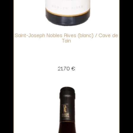
Saint-Joseph Nobles Rives (blanc) / Cave de
Tain
21,70
€