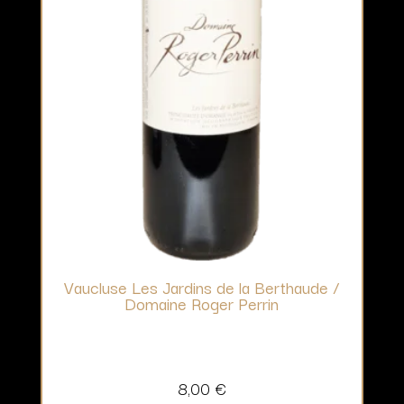
Vaucluse Les Jardins de la Berthaude /
Domaine Roger Perrin
8,00
€