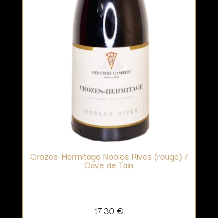
Crozes-Hermitage Nobles Rives (rouge) /
Cave de Tain
17,30
€