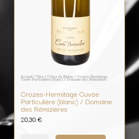
Accueil
/
Vins
/
Côtes du Rhône
/ Crozes-Hermitage
Cuvée Particulière (blanc) / Domaine des Rémizières
Crozes-Hermitage Cuvée
Particulière (blanc) / Domaine
des Rémizières
20,30
€
quantité
de