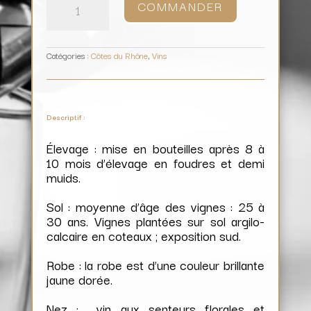
COMMANDER
Crozes-
Hermitage
Cuvée
Particulière
(blanc)
/
Domaine
des
Rémizières
Catégories :
Côtes du Rhône
,
Vins
Descriptif :
Élevage : mise en bouteilles après 8 à
10 mois d’élevage en foudres et demi
muids.
Sol : moyenne d’âge des vignes : 25 à
30 ans. Vignes plantées sur sol argilo-
calcaire en coteaux ; exposition sud.
Robe : la robe est d’une couleur brillante
jaune dorée.
Nez : vin aux senteurs florales et