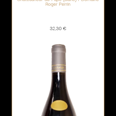
Roger Perrin
32,30
€