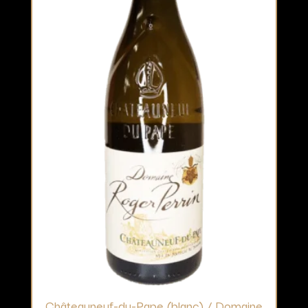
Châteauneuf-du-Pape (blanc) / Domaine