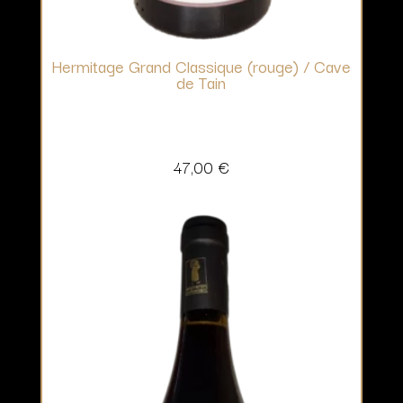
Hermitage Grand Classique (rouge) / Cave
de Tain
47,00
€