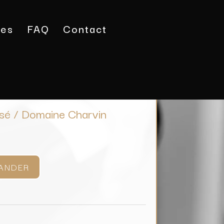
tes
FAQ
Contact
tes du Rhône Rosé / Domaine Charvin
sé / Domaine Charvin
ANDER