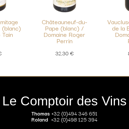
mitage
Châteauneuf-du-
Vauclus
 (blanc)
Pape (blanc) /
de la 
 Tain
Domaine Roger
Doma
Perrin
€
32,30
€
Le Comptoir des Vins
Thomas
+32 (0)494 346 651
Roland
+32 (0)498 125 394