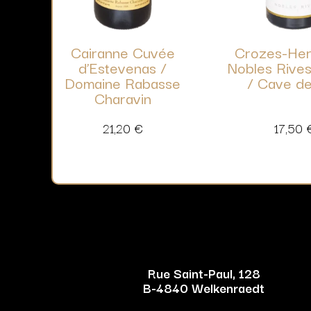
Cairanne Cuvée
Crozes-Her
d’Estevenas /
Nobles Rives
Domaine Rabasse
/ Cave de
Charavin
21,20
€
17,50
Rue Saint-Paul, 128
B-4840 Welkenraedt