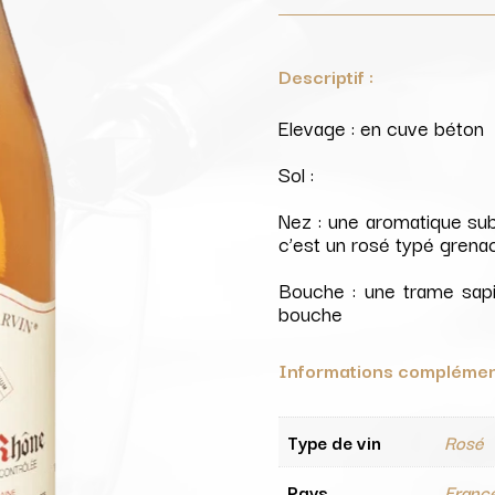
Descriptif :
Elevage : en cuve béton
Sol :
Nez : une aromatique sub
c’est un rosé typé grena
Bouche : une trame sapi
bouche
Informations complémen
Type de vin
Rosé
Pays
Franc