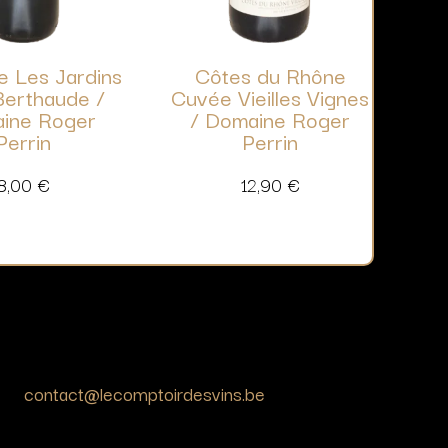
e Les Jardins
Côtes du Rhône
Berthaude /
Cuvée Vieilles Vignes
ine Roger
/ Domaine Roger
Perrin
Perrin
8,00
€
12,90
€
contact@lecomptoirdesvins.be