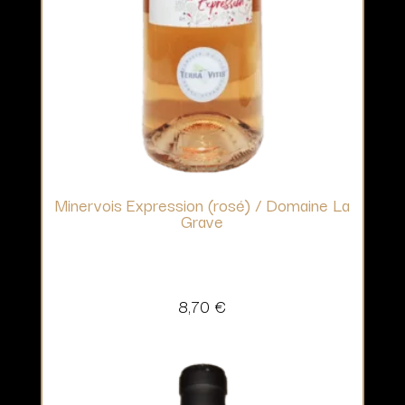
Minervois Expression (rosé) / Domaine La
Grave
8,70
€