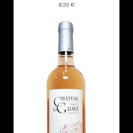
8,30
€