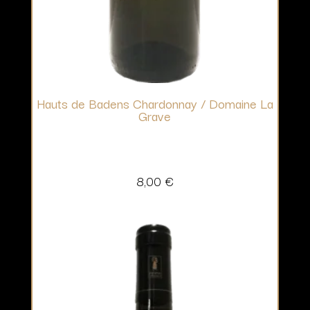
Hauts de Badens Chardonnay / Domaine La
Grave
8,00
€