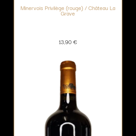
Minervois Privilège (rouge) / Château La
Grave
13,90
€