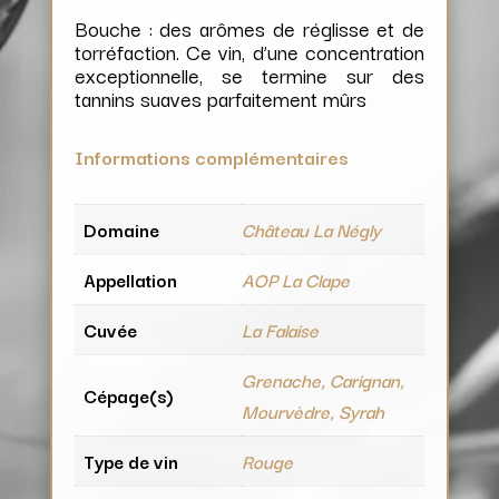
Bouche : des arômes de réglisse et de
torréfaction. Ce vin, d’une concentration
exceptionnelle, se termine sur des
tannins suaves parfaitement mûrs
Informations complémentaires
Domaine
Château La Négly
Appellation
AOP La Clape
Cuvée
La Falaise
Grenache, Carignan,
Cépage(s)
Mourvèdre, Syrah
Type de vin
Rouge