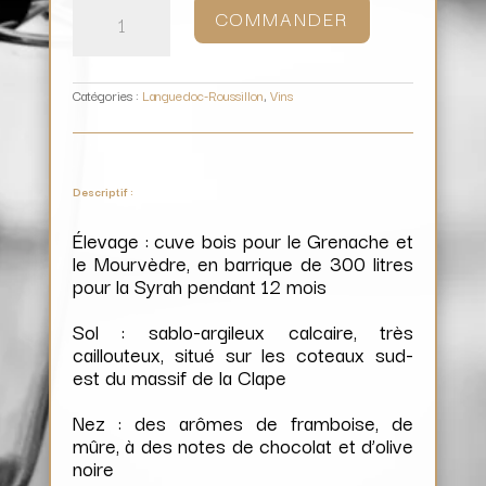
de
COMMANDER
La
Clape
La
Falaise
/
Château
La
Négly
Catégories :
Languedoc-Roussillon
,
Vins
Descriptif :
Élevage : cuve bois pour le Grenache et
le Mourvèdre, en barrique de 300 litres
pour la Syrah pendant 12 mois
Sol : sablo-argileux calcaire, très
caillouteux, situé sur les coteaux sud-
est du massif de la Clape
Nez : des arômes de framboise, de
mûre, à des notes de chocolat et d’olive
noire