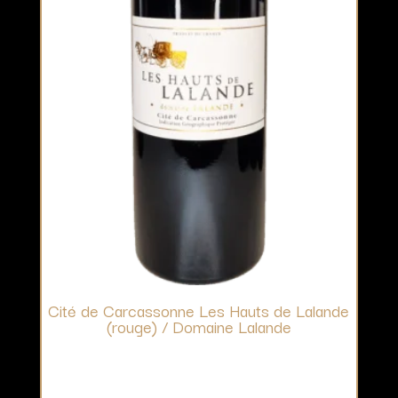
Cité de Carcassonne Les Hauts de Lalande
(rouge) / Domaine Lalande