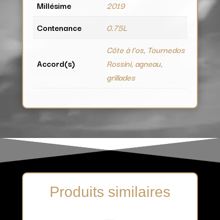
Millésime
2019
Contenance
0.75L
Côte à l'os, Tournedos
Accord(s)
Rossini, agneau,
grillades
Produits similaires