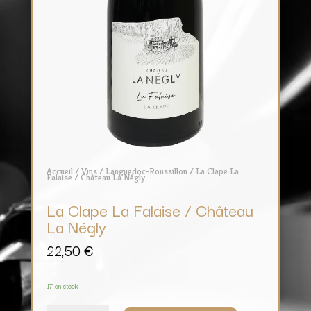
Accueil
/
Vins
/
Languedoc-Roussillon
/ La Clape La
Falaise / Château La Négly
La Clape La Falaise / Château
La Négly
22,50
€
17 en stock
quantité