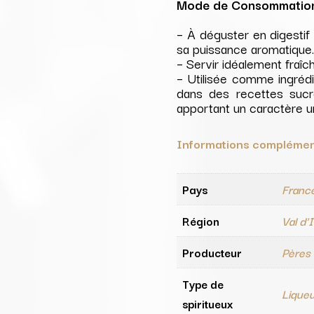
Mode de Consommation
– À déguster en digestif
sa puissance aromatique
– Servir idéalement fraîch
– Utilisée comme ingrédi
dans des recettes sucr
apportant un caractère u
Informations complémen
Pays
Franc
Région
Val d'
Producteur
Pères
Type de
Lique
spiritueux