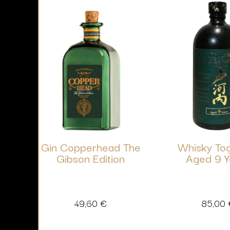
Gin Copperhead The
Whisky To
Gibson Edition
Aged 9 Y
49,60
€
85,00