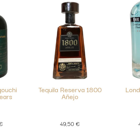
gouchi
Tequila Reserva 1800
Lond
ears
Añejo
€
49,50
€