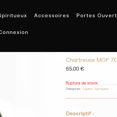
Spiritueux
Accessoires
Portes Ouver
Connexion
Accueil
/
Spiritueux
/
Liqueur
/ Char
Chartreuse MOF 70c
65,00
€
Rupture de stock
Catégories :
Liqueur
,
Spiritueux
Descriptif :