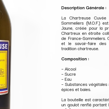
Description Générale :
La Chartreuse Cuvée 
Sommeliers (M.O.F.) es
Jaune, créée pour la p
Chartreux en étroite col
de France-Sommeliers. Ce
et le savoir-faire des
tradition chartreuse.
Composition :
– Alcool
– Sucre
– Eau
– Substances végétales : 
épices et baies.
La bouteille est caracté
un goulot renflé portant