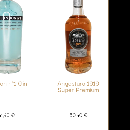
on n°1 Gin
Angostura 1919
Super Premium
41,40
€
50,40
€