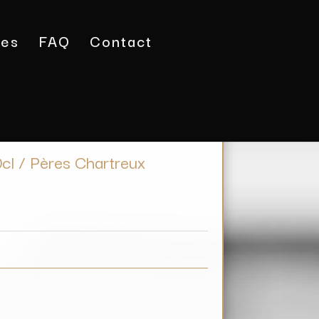
tes
FAQ
Contact
treuse MOF 70cl / Pères Chartreux
l / Pères Chartreux