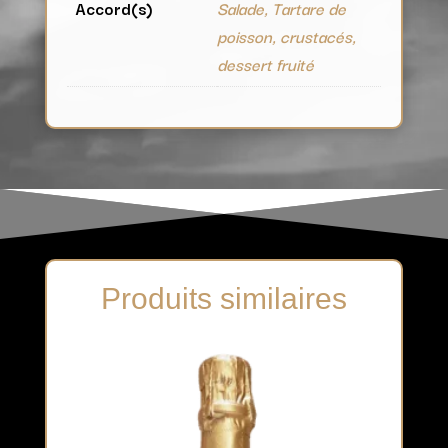
Accord(s)
Salade, Tartare de
poisson, crustacés,
dessert fruité
Produits similaires