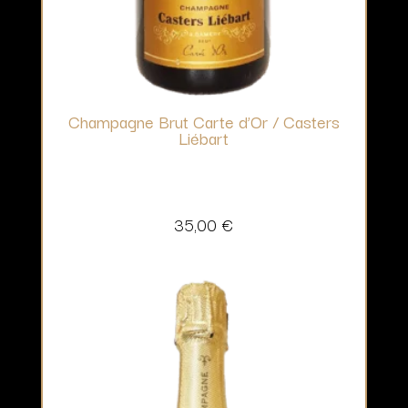
Champagne Brut Carte d’Or / Casters
Liébart
35,00
€