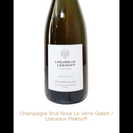
Champagne Brut Rosé Le Verre Galant /
Lheureux Plékhoff