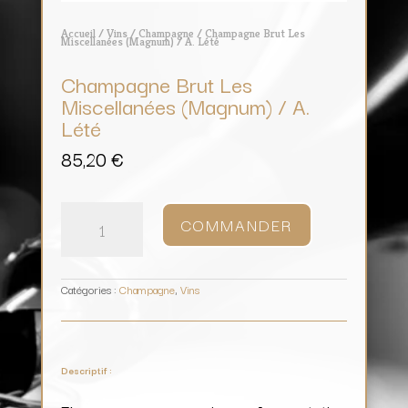
Accueil
/
Vins
/
Champagne
/ Champagne Brut Les
Miscellanées (Magnum) / A. Lété
Champagne Brut Les
Miscellanées (Magnum) / A.
Lété
85,20
€
quantité
de
COMMANDER
Champagne
Brut
Les
Miscellanées
(Magnum)
/
A.
Lété
Catégories :
Champagne
,
Vins
Descriptif :