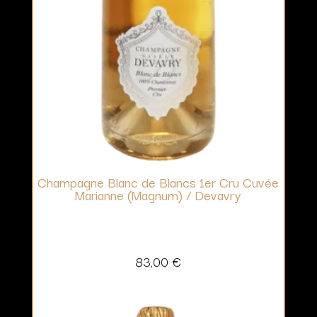
Champagne Blanc de Blancs 1er Cru Cuvée
Marianne (Magnum) / Devavry
83,00
€