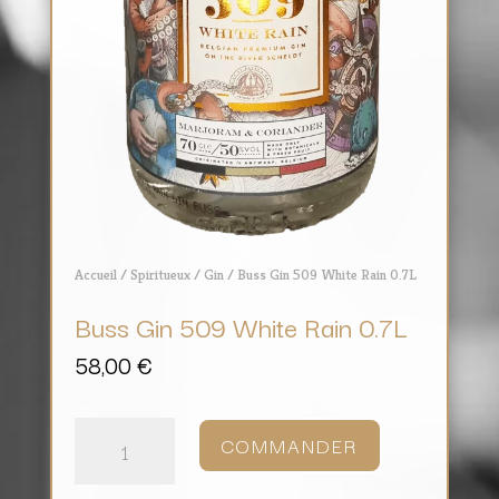
Accueil
/
Spiritueux
/
Gin
/ Buss Gin 509 White Rain 0.7L
Buss Gin 509 White Rain 0.7L
58,00
€
quantité
de
COMMANDER
Buss
Gin
509
White
Rain
0.7L