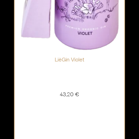
LièGin Violet
43,20
€