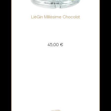
LièGin Millésime Chocolat
45,00
€