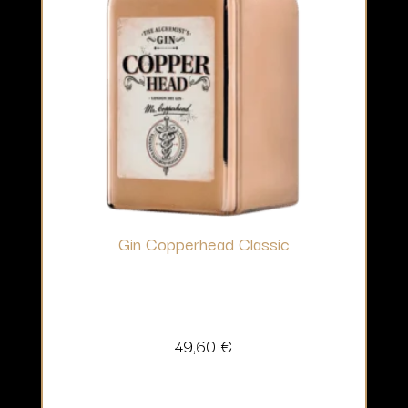
Gin Copperhead Classic
49,60
€