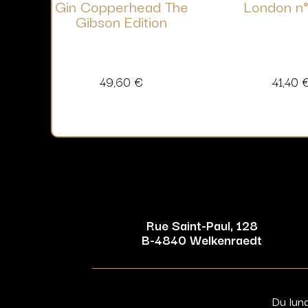
Gin Copperhead The
London n°
Gibson Edition
49,60
€
41,40
Rue Saint-Paul, 128
B-4840 Welkenraedt
Du lun