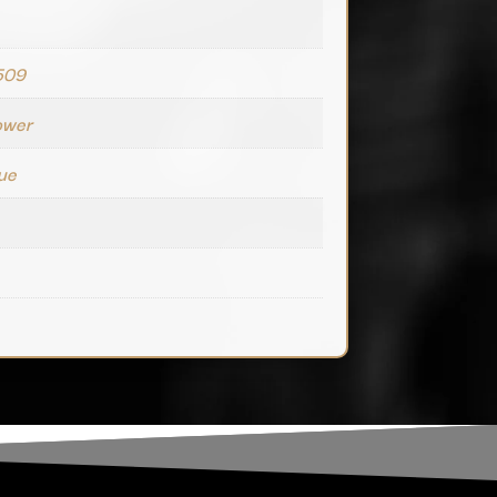
509
ower
que