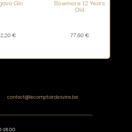
gava Gin
Bowmore 12 Years
Old
42,20
€
77,60
€
contact@lecomptoirdesvins.be
0-18.00