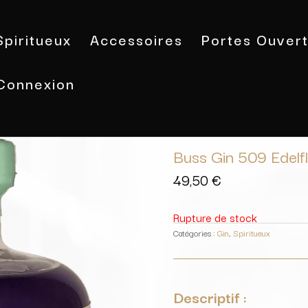
Spiritueux
Accessoires
Portes Ouver
Connexion
Accueil
/
Spiritueux
/
Gin
/ Buss Gin
Buss Gin 509 Edelf
49,50
€
Rupture de stock
Catégories :
Gin
,
Spiritueux
Descriptif :