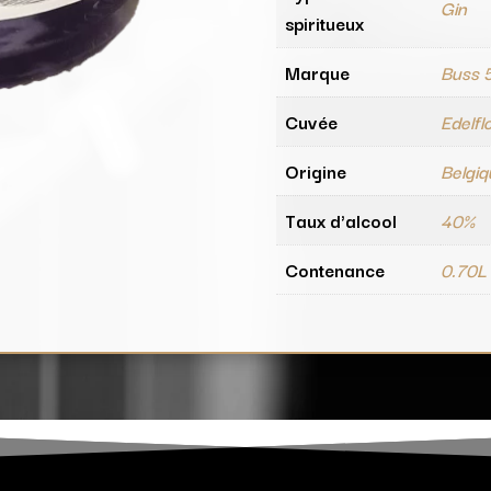
Gin
spiritueux
Marque
Buss 
Cuvée
Edelfl
Origine
Belgi
Taux d'alcool
40%
Contenance
0.70L