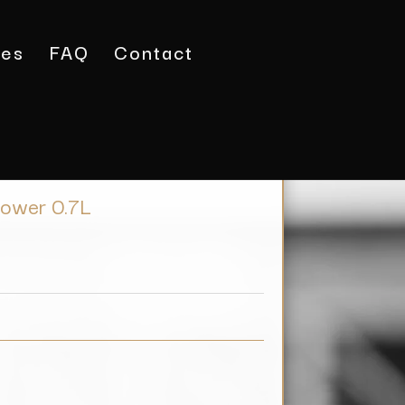
tes
FAQ
Contact
 509 Edelflower 0.7L
lower 0.7L