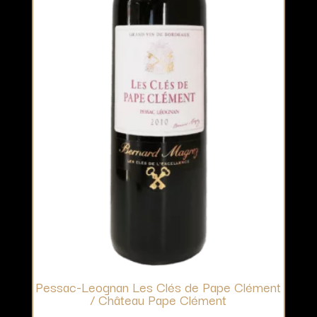
Pessac-Leognan Les Clés de Pape Clément
/ Château Pape Clément