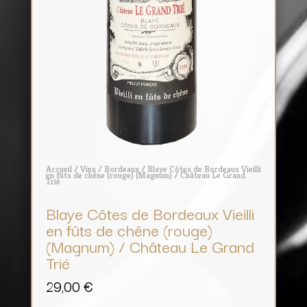
Accueil
/
Vins
/
Bordeaux
/ Blaye Côtes de Bordeaux Vieilli
en fûts de chêne (rouge) (Magnum) / Château Le Grand
Trié
Blaye Côtes de Bordeaux Vieilli
en fûts de chêne (rouge)
(Magnum) / Château Le Grand
Trié
29,00
€