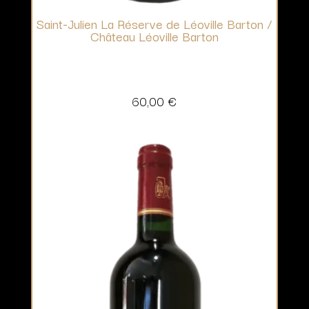
Saint-Julien La Réserve de Léoville Barton /
Château Léoville Barton
60,00
€