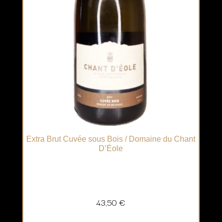
Extra Brut Cuvée sous Bois / Domaine du Chant
D’Éole
43,50
€