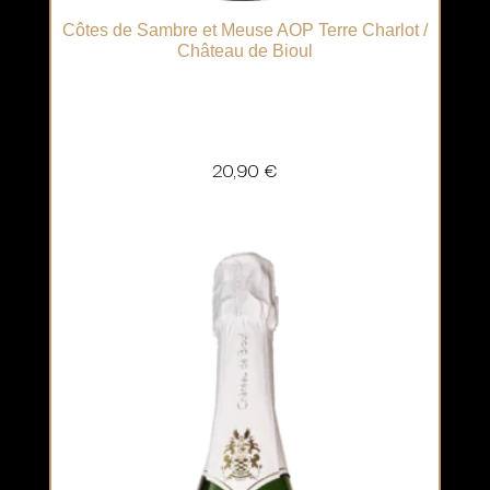
Côtes de Sambre et Meuse AOP Terre Charlot /
Château de Bioul
20,90
€