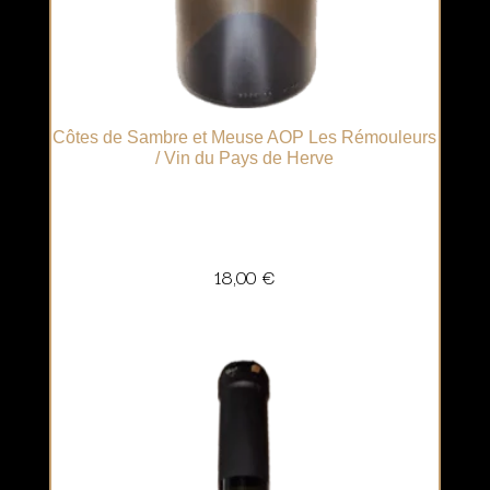
Côtes de Sambre et Meuse AOP Les Rémouleurs
/ Vin du Pays de Herve
18,00
€