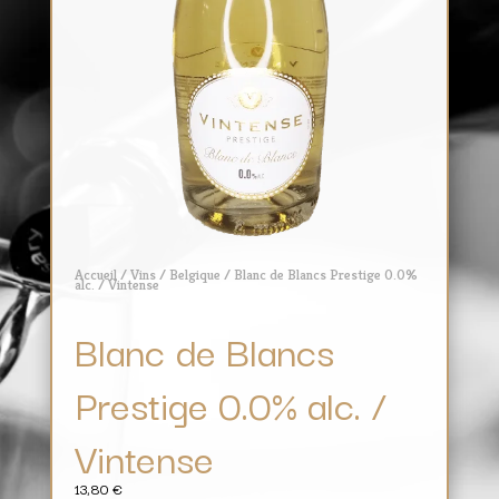
Accueil
/
Vins
/
Belgique
/ Blanc de Blancs Prestige 0.0%
alc. / Vintense
Blanc de Blancs
Prestige 0.0% alc. /
Vintense
13,80
€