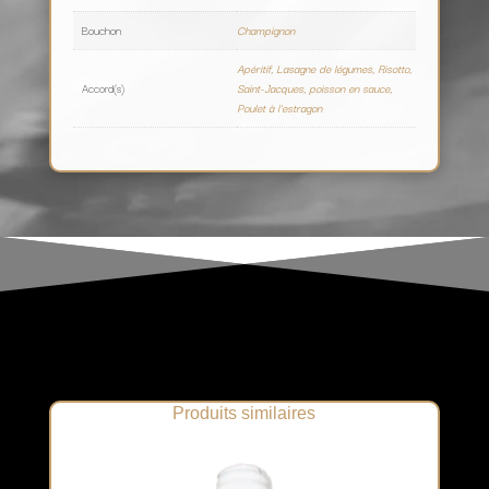
Bouchon
Champignon
Apéritif, Lasagne de légumes, Risotto,
Accord(s)
Saint-Jacques, poisson en sauce,
Poulet à l'estragon
Produits similaires