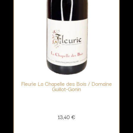
Fleurie La Chapelle des Bois / Domaine
Guillot-Gonin
13,40
€