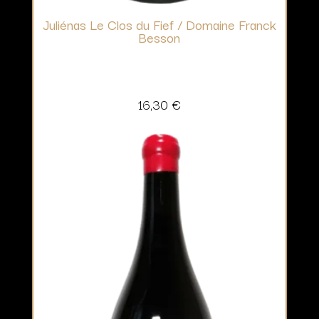
Juliénas Le Clos du Fief / Domaine Franck
Besson
16,30
€