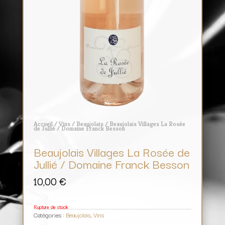
Accueil
/
Vins
/
Beaujolais
/ Beaujolais Villages La Rosée
de Jullié / Domaine Franck Besson
Beaujolais Villages La Rosée de
Jullié / Domaine Franck Besson
10,00
€
Rupture de stock
Catégories :
Beaujolais
,
Vins