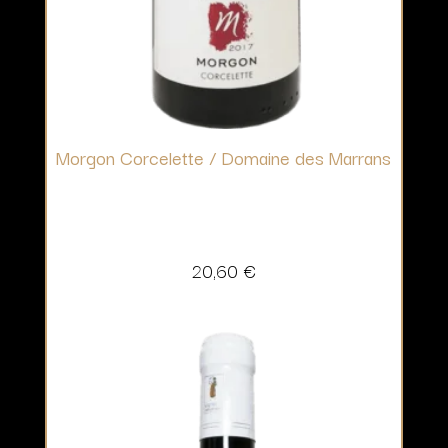
Morgon Corcelette / Domaine des Marrans
20,60
€