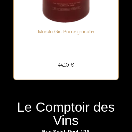
Marula Gin Pomegranate
44,10
€
Le Comptoir des
Vins
Rue Saint-Paul, 128