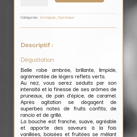
de
Miselle
V.S.O.P
Catégories :
Armagnac
,
Spiritueux
Descriptif :
Dégustation
Belle robe ambrée, brillante, limpide,
agrémentée de légers reflets verts.
Au nez, vous serez séduits par son
intensité et la finesse de ses arômes de
pruneaux, de pain d’épice, de caramel.
Après agitation se dégagent de
superbes notes de fruits confits, de
rancio et de grillé.
La bouche est franche, suave, agréable
et apporte des saveurs à la fois
vanillées, boisées et fruitées se mêlant