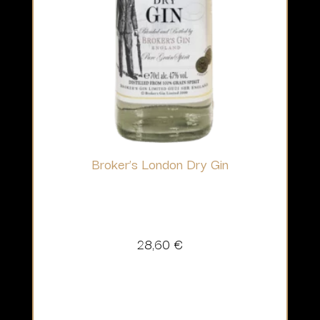
Broker’s London Dry Gin
28,60
€