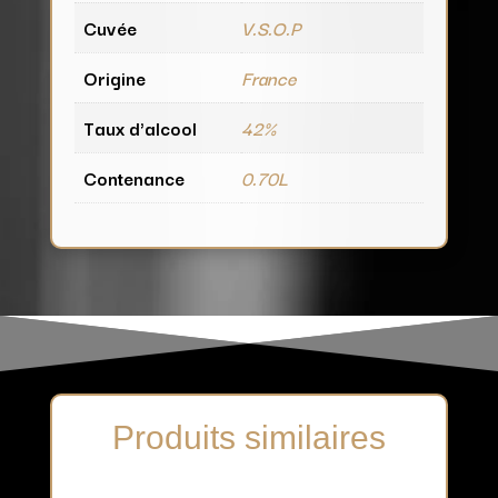
Cuvée
V.S.O.P
Origine
France
Taux d'alcool
42%
Contenance
0.70L
Produits similaires