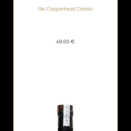
Gin Copperhead Classic
49,60
€