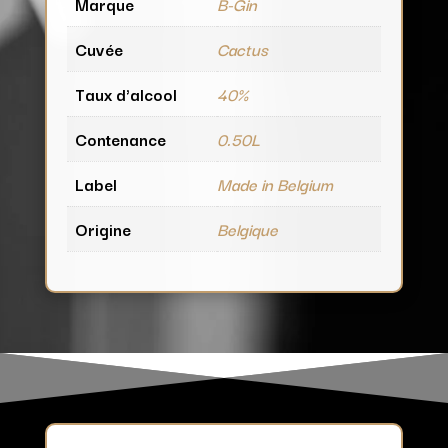
Marque
B-Gin
Cuvée
Cactus
Taux d'alcool
40%
Contenance
0.50L
Label
Made in Belgium
Origine
Belgique