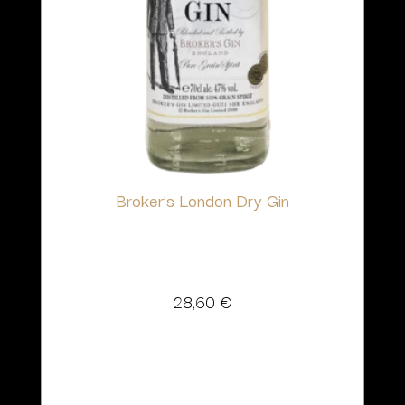
Broker’s London Dry Gin
28,60
€