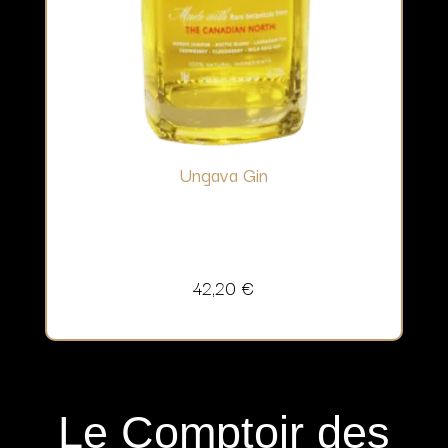
Ungava Gin
42,20
€
Le Comptoir des