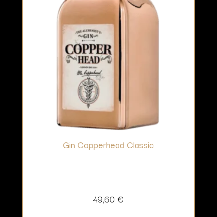
Gin Copperhead Classic
49,60
€