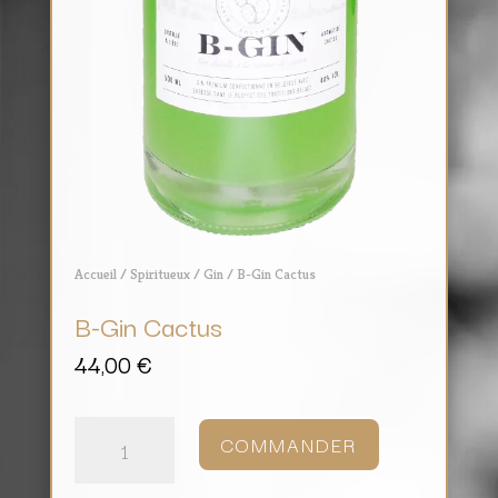
Accueil
/
Spiritueux
/
Gin
/ B-Gin Cactus
B-Gin Cactus
44,00
€
quantité
de
COMMANDER
B-
Gin
Cactus