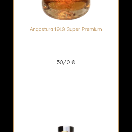
Angostura 1919 Super Premium
50,40
€