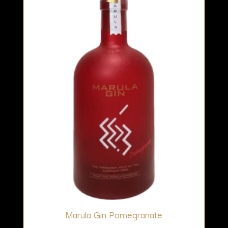
Marula Gin Pomegranate