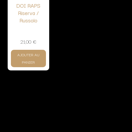
DOI RAPS
Riserva /
Russolo
21,00
€
AJOUTER AU
PANIER