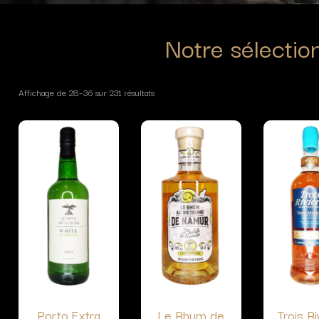
Notre sélectio
Affichage de 28–36 sur 231 résultats
Porto Extra
Le Rhum de
Trois Ri