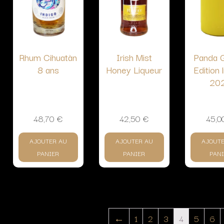
Rhum Cihuatàn
Irish Mist
Panda G
8 ans
Honey Liqueur
Edition 
20
48,70
€
42,50
€
45,0
AJOUTER AU
AJOUTER AU
AJOUT
PANIER
PANIER
PANI
←
1
2
3
4
5
6