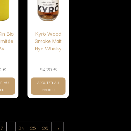
in Bio
Kyrö Wood
limitée
Smoke Malt
24
Rye Whisky
0
€
64,20
€
ER AU
AJOUTER AU
ER
PANIER
7
…
24
25
26
→