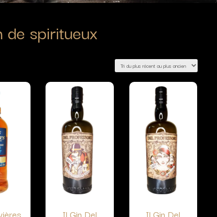
n de spiritueux
vières
Il Gin Del
Il Gin Del