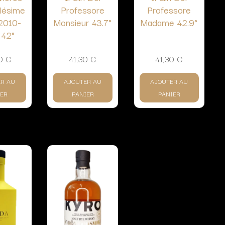
llésime
Professore
Professore
2010-
Monsieur 43.7°
Madame 42.9°
 42°
00
€
41,30
€
41,30
€
ER AU
AJOUTER AU
AJOUTER AU
ER
PANIER
PANIER