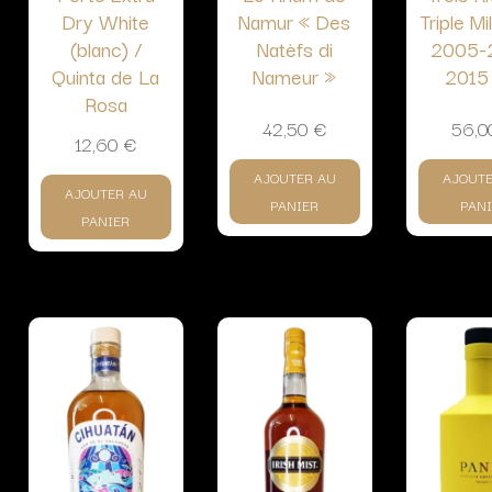
Dry White
Namur « Des
Triple Mi
(blanc) /
Natèfs di
2005-
Quinta de La
Nameur »
2015
Rosa
42,50
€
56,
12,60
€
AJOUTER AU
AJOUT
AJOUTER AU
PANIER
PANI
PANIER