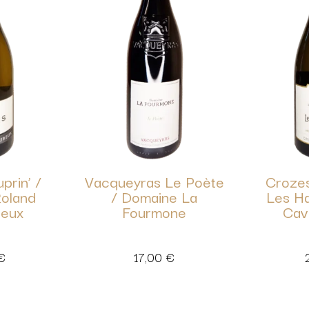
prin’ /
Vacqueyras Le Poète
Croze
oland
/ Domaine La
Les Ha
reux
Fourmone
Cav
€
17,00
€