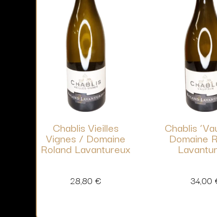
Chablis Vieilles
Chablis ‘Vau
Vignes / Domaine
Domaine R
Roland Lavantureux
Lavantu
28,80
€
34,00