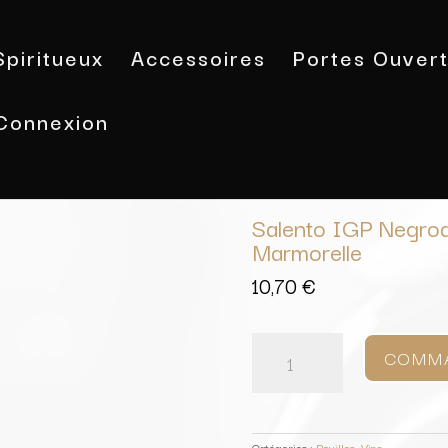
Spiritueux
Accessoires
Portes Ouver
Connexion
Accueil
/
Vins
/
Pouilles
/ Salento I
Salento IGP Negroa
Marmorelle
10,70
€
quantité
de
COMM
Salento
IGP
Negroamaro
-
Susumaniello
Catégories :
Pouilles
,
Vins