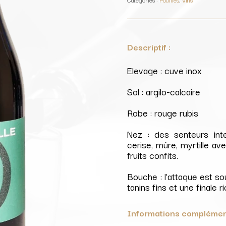
/
Marmorelle
Descriptif :
Elevage : cuve inox
Sol : argilo-calcaire
Robe : rouge rubis
Nez : des senteurs inte
cerise, mûre, myrtille a
fruits confits.
Bouche : l’attaque est sou
tanins fins et une finale 
Informations complémen