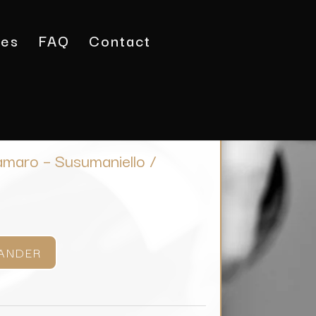
tes
FAQ
Contact
GP Negroamaro – Susumaniello / Marmorelle
maro – Susumaniello /
ANDER