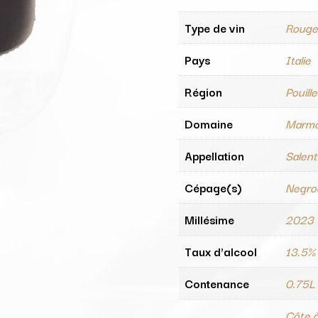
Type de vin
Roug
Pays
Italie
Région
Pouill
Domaine
Marmo
Appellation
Salen
Cépage(s)
Negro
Millésime
2023
Taux d'alcool
13.5%
Contenance
0.75L
Côte à