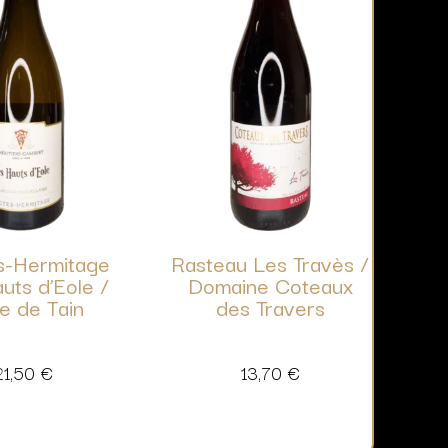
s-Hermitage
Rasteau Les Travès /
uts d’Eole /
Domaine Coteaux
e de Tain
des Travers
21,50
€
13,70
€