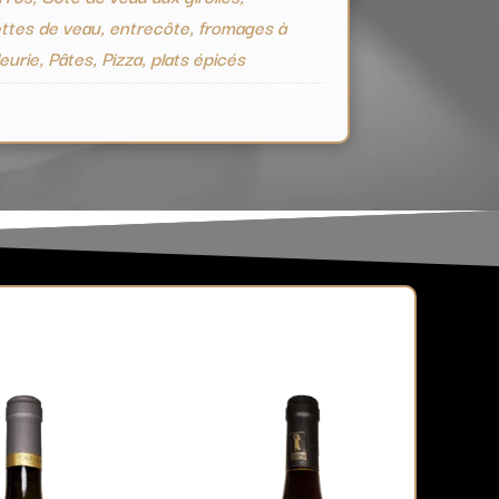
ttes de veau, entrecôte, fromages à
leurie, Pâtes, Pizza, plats épicés