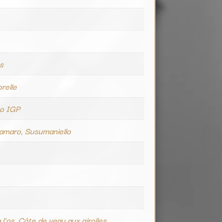
e
es
relle
to IGP
amaro, Susumaniello
 l'os, Côte de veau aux girolles,