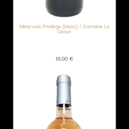
Minervois Privilège (blanc) / Domaine La
Grave
16,00
€