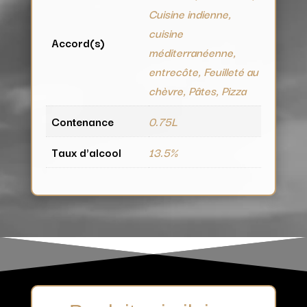
Cuisine indienne,
cuisine
Accord(s)
méditerranéenne,
entrecôte, Feuilleté au
chèvre, Pâtes, Pizza
Contenance
0.75L
Taux d'alcool
13.5%