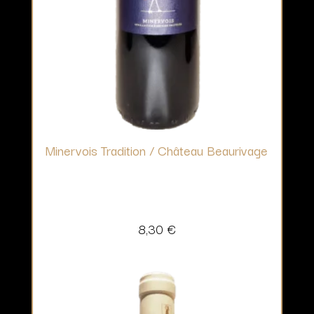
Minervois Tradition / Château Beaurivage
8,30
€