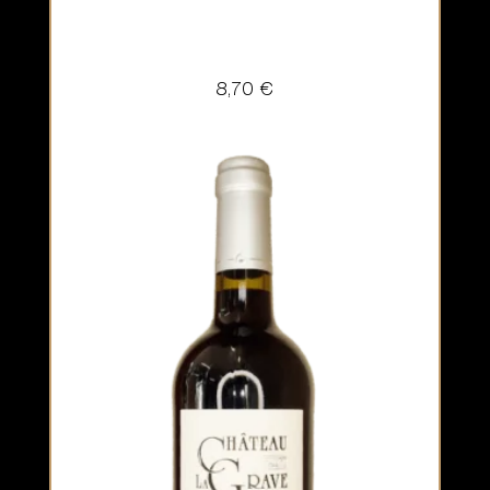
8,70
€