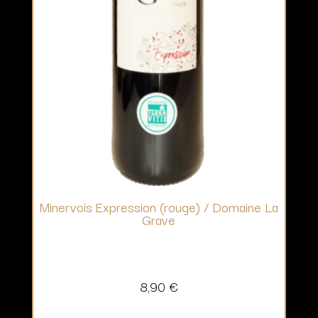
Minervois Expression (rouge) / Domaine La
Grave
8,90
€