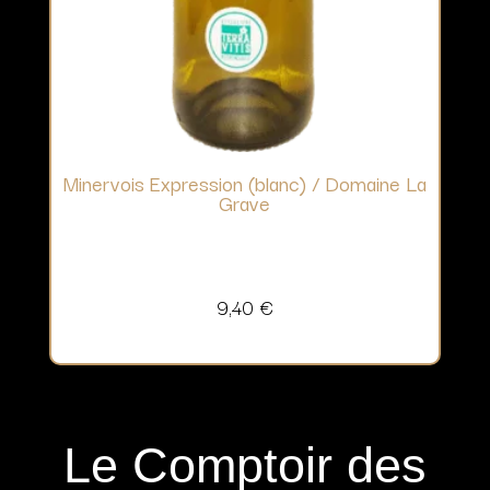
Minervois Expression (blanc) / Domaine La
Grave
9,40
€
Le Comptoir des