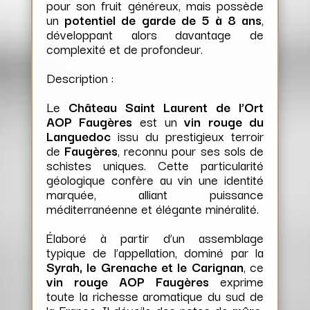
pour son fruit généreux, mais possède
un
potentiel de garde de 5 à 8 ans
,
développant alors davantage de
complexité et de profondeur.
Description :
Le
Château Saint Laurent de l’Ort
AOP Faugères
est un
vin rouge du
Languedoc
issu du prestigieux terroir
de
Faugères
, reconnu pour ses sols de
schistes uniques. Cette particularité
géologique confère au vin une identité
marquée, alliant puissance
méditerranéenne et élégante minéralité.
Élaboré à partir d’un assemblage
typique de l’appellation, dominé par la
Syrah, le Grenache et le Carignan
, ce
vin rouge AOP Faugères
exprime
toute la richesse aromatique du sud de
la France. Il dévoile des notes de
mûre,