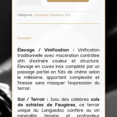
Château
Saint
Laurent
de
l’Ort
Catégories :
Languedoc-Roussillon
,
Vins
Descriptif :
Élevage / Vinification :
Vinification
traditionnelle avec macération contrôlée
afin d’extraire couleur et structure.
Élevage en cuves inox complété par un
passage partiel en fûts de chêne selon
le millésime, apportant complexité et
finesse sans masquer l’expression du
terroir.
Sol / Terroir :
Issu des célèbres
sols
de schistes de Faugères
, ce terroir
unique du Languedoc confère au vin
minéralité, tension et profondeur