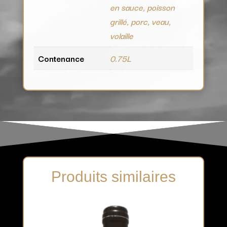
en sauce, poisson
grillé, porc, veau,
volaille
Contenance
0.75L
Produits similaires