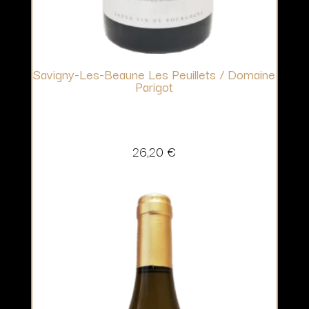
Savigny-Les-Beaune Les Peuillets / Domaine
Parigot
26,20
€