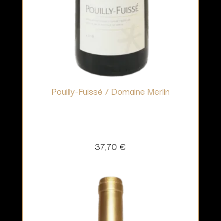
Pouilly-Fuissé / Domaine Merlin
37,70
€