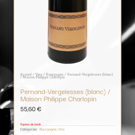
Accueil
/
Vins
/
Bourgogne
/ Pernand-Vergelesses (blanc)
/ Maison Philippe Charlopin
Pernand-Vergelesses (blanc) /
Maison Philippe Charlopin
55,60
€
Rupture de stock
Catégories :
Bourgogne
,
Vins