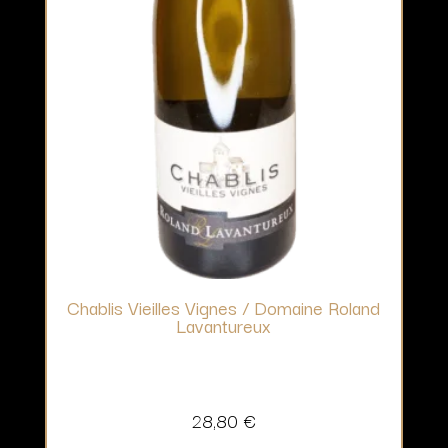
Chablis Vieilles Vignes / Domaine Roland
Lavantureux
28,80
€