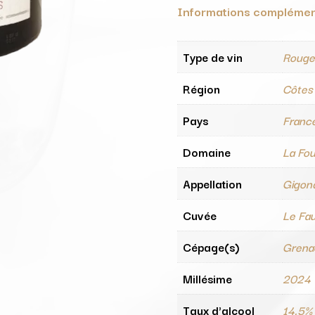
Informations complémen
Type de vin
Roug
Région
Côtes
Pays
Franc
Domaine
La Fo
Appellation
Gigon
Cuvée
Le Fa
Cépage(s)
Grenac
Millésime
2024
Taux d'alcool
14.5%