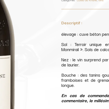
Domaine
La
Fourmone
Descriptif :
élevage : cuve béton pen
Sol : Terroir unique e
Monmirail ». Sols de calc
Nez : le vin surprend pa
de laurier.
Bouche : des tanins go
framboises et de grena
longue.
En cas de commande 
commentaire, le millésim