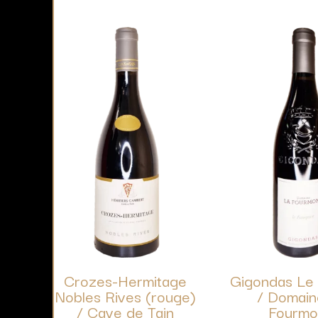
Crozes-Hermitage
Gigondas Le
Nobles Rives (rouge)
/ Domain
/ Cave de Tain
Fourmo