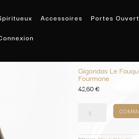
Spiritueux
Accessoires
Portes Ouver
Connexion
Accueil
/
Vins
/
Côtes du Rhône
/ Gi
Gigondas Le Fauqu
Fourmone
42,60
€
quantité
de
COMM
Gigondas
Le
Fauquet
(Magnum)
/
Catégories :
Côtes du Rhône
,
Vins