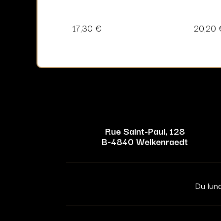
17,30
€
20,20
Rue Saint-Paul, 128
B-4840 Welkenraedt
Du lun