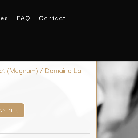
tes
FAQ
Contact
gondas Le Fauquet (Magnum) / Domaine La Fourmone
et (Magnum) / Domaine La
ANDER