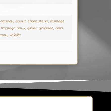
 agneau, boeuf, charcuterie, fromage
 fromage doux, gibier, grillades, lapin,
eau, volaille