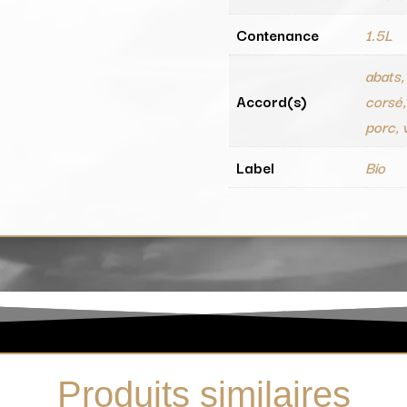
Contenance
1.5L
abats,
Accord(s)
corsé,
porc, v
Label
Bio
Produits similaires