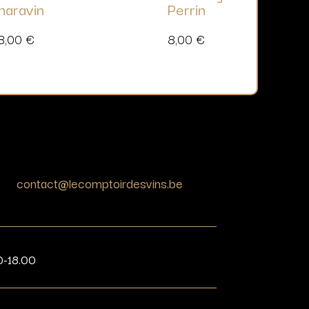
haravin
Perrin
8,00
€
8,00
€
contact@lecomptoirdesvins.be
0-18.00