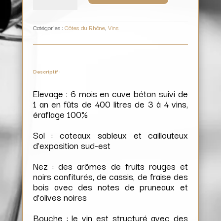
La
Lauzerette
/
Domaine
Champ-
Long
Catégories :
Côtes du Rhône
,
Vins
Descriptif :
Elevage : 6 mois en cuve béton suivi de
1 an en fûts de 400 litres de 3 à 4 vins,
éraflage 100%
Sol : coteaux sableux et caillouteux
d’exposition sud-est
Nez : des arômes de fruits rouges et
noirs confiturés, de cassis, de fraise des
bois avec des notes de pruneaux et
d’olives noires
Bouche : le vin est structuré avec des