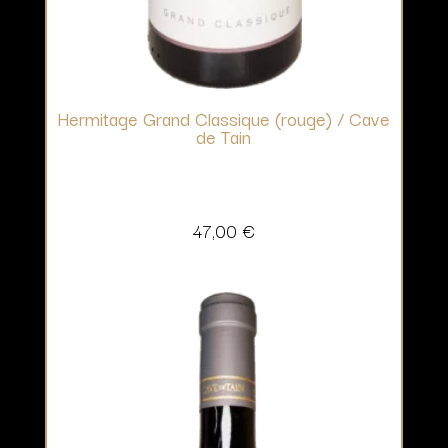
Hermitage Grand Classique (rouge) / Cave
de Tain
47,00
€