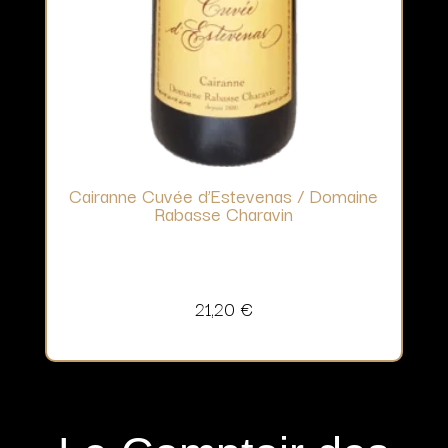
Cairanne Cuvée d’Estevenas / Domaine
Rabasse Charavin
21,20
€