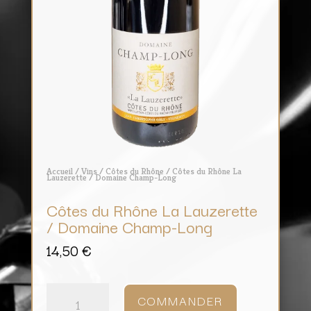
Accueil
/
Vins
/
Côtes du Rhône
/ Côtes du Rhône La
Lauzerette / Domaine Champ-Long
Côtes du Rhône La Lauzerette
/ Domaine Champ-Long
14,50
€
quantité
de
COMMANDER
Côtes
du
Rhône