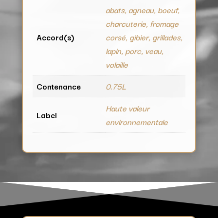
abats, agneau, boeuf,
charcuterie, fromage
Accord(s)
corsé, gibier, grillades,
lapin, porc, veau,
volaille
Contenance
0.75L
Haute valeur
Label
environnementale