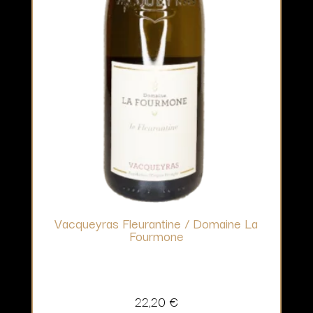
Vacqueyras Fleurantine / Domaine La
Fourmone
22,20
€