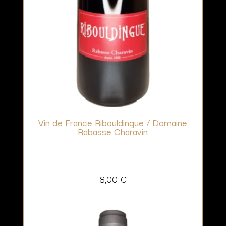
Vin de France Ribouldingue / Domaine
Rabasse Charavin
8,00
€