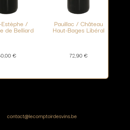
-Estèphe /
Pauillac / Château
e de Belliard
Haut-Bages Libéral
30,00
€
72,90
€
contact@lecomptoirdesvins.be