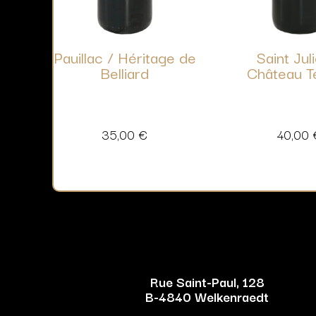
Pauillac / Héritage de
Saint Jul
Belliard
Château T
35,00
€
40,00
Rue Saint-Paul, 128
B-4840 Welkenraedt