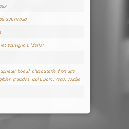
aux
au d'Arricaud
s
net sauvignon, Merlot
 agneau, boeuf, charcuterie, fromage
ibier, grillades, lapin, porc, veau, volaille