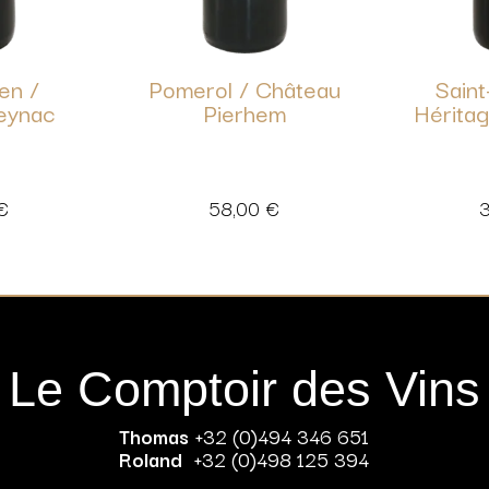
ien /
Pomerol / Château
Saint
eynac
Pierhem
Héritag
€
58,00
€
Le Comptoir des Vins
Thomas
+32 (0)494 346 651
Roland
+32 (0)498 125 394