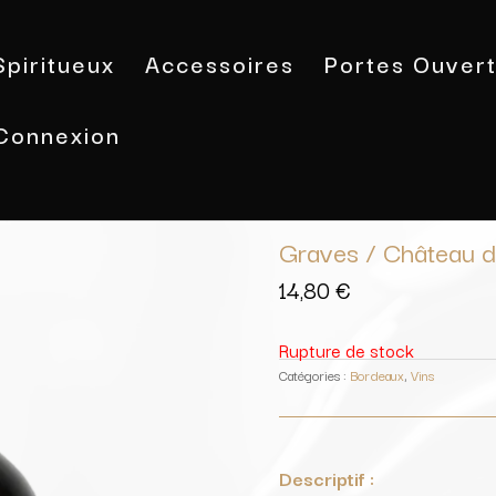
Spiritueux
Accessoires
Portes Ouver
Connexion
Accueil
/
Vins
/
Bordeaux
/ Graves /
Graves / Château d
14,80
€
Rupture de stock
Catégories :
Bordeaux
,
Vins
Descriptif :