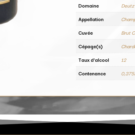
Domaine
Deutz
Appellation
Cham
Cuvée
Brut C
Cépage(s)
Chardo
Taux d'alcool
12
Contenance
0,375