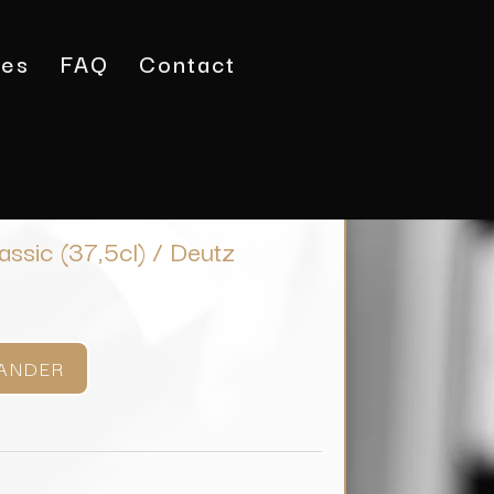
tes
FAQ
Contact
gne Brut Classic (37,5cl) / Deutz
ssic (37,5cl) / Deutz
ANDER