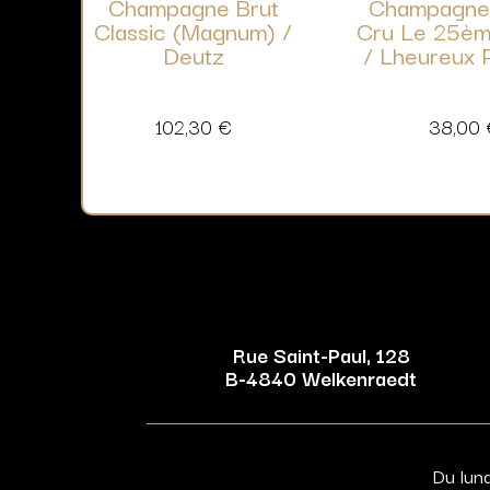
Champagne Brut
Champagne
Classic (Magnum) /
Cru Le 25èm
Deutz
/ Lheureux 
102,30
€
38,00
Rue Saint-Paul, 128
B-4840 Welkenraedt
Du lun