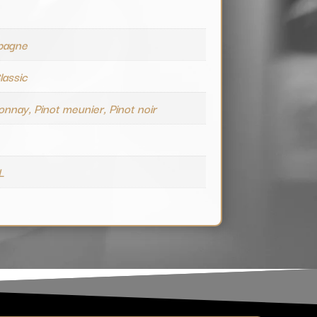
pagne
lassic
nnay, Pinot meunier, Pinot noir
L