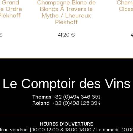
 Grand
Champagne Blanc de
Cham
e Ordre
Blancs À Travers le
Class
Plékhoff
Mythe / Lheureux
Plékhoff
€
41,20
€
Le Comptoir des Vins
Thomas
+32 (0)494 346 651
Roland
+32 (0)498 125 394
HEURES D’OUVERTURE
di au vendredi | 10.00-12.00 & 13.00-18.00 / Le samedi | 10.0