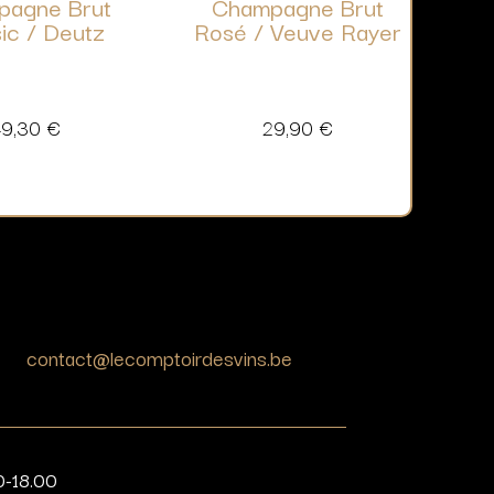
pagne Brut
Champagne Brut
ic / Deutz
Rosé / Veuve Rayer
49,30
€
29,90
€
contact@lecomptoirdesvins.be
0-18.00