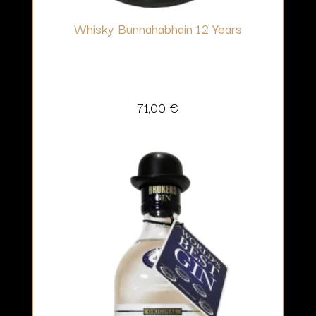
Whisky Bunnahabhain 12 Years
71,00
€