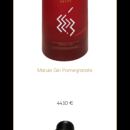
Marula Gin Pomegranate
44,10
€