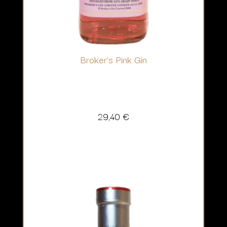
Broker’s Pink Gin
29,40
€