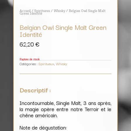
Accueil
/
Spiritueux
/
Whisky
/ Belgian Owl Single Malt
Green Identité
Belgian Owl Single Malt Green
Identité
62,20
€
Rupture de stock
Catégories :
Spiritueux
,
Whisky
Descriptif :
Incontournable, Single Malt, 3 ans après,
la magie opère entre notre Terroir et le
chêne américain.
Note de dégustation: