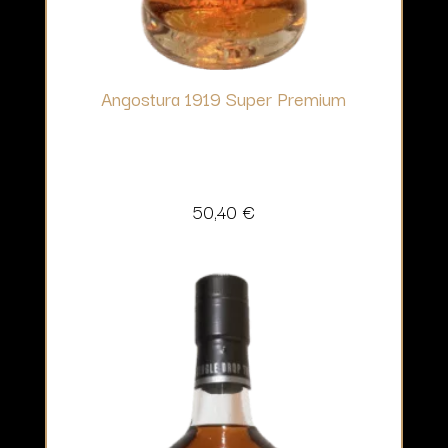
Angostura 1919 Super Premium
50,40
€