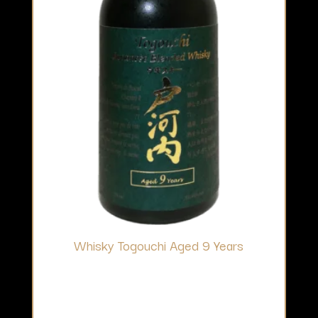
Whisky Togouchi Aged 9 Years