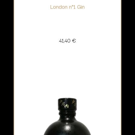
London n°1 Gin
41,40
€