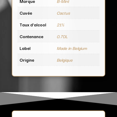
Marque
B-Mint
Cuvée
Cactus
Taux d'alcool
21%
Contenance
0.70L
Label
Made in Belgium
Origine
Belgique