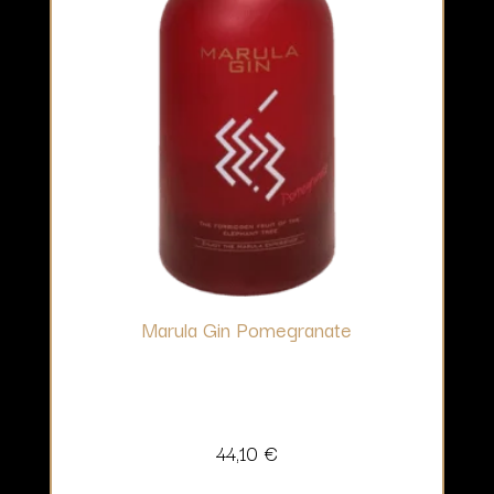
Marula Gin Pomegranate
44,10
€