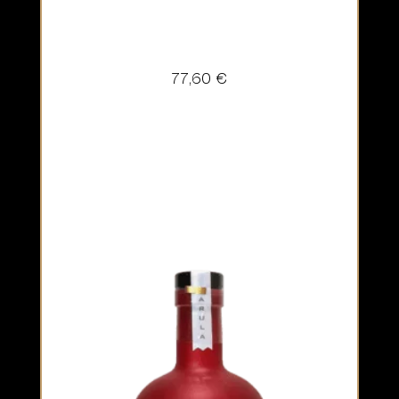
77,60
€