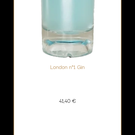
London n°1 Gin
41,40
€