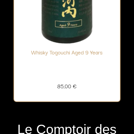
Whisky Togouchi Aged 9 Years
85,00
€
Le Comptoir des