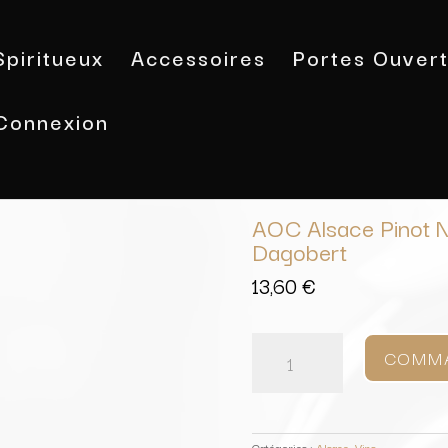
Spiritueux
Accessoires
Portes Ouver
Connexion
Accueil
/
Vins
/
Alsace
/ AOC Alsace 
AOC Alsace Pinot No
Dagobert
13,60
€
quantité
de
COMM
AOC
Alsace
Pinot
Noir
Tradition
Catégories :
Alsace
,
Vins