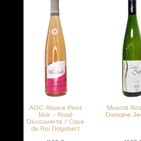
AOC Alsace Pinot
Muscat Rés
Noir – Rosé
Domaine Je
Découverte / Cave
du Roi Dagobert