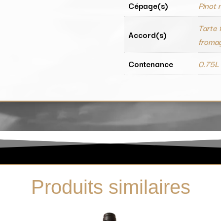
Cépage(s)
Pinot 
Tarte 
Accord(s)
fromag
Contenance
0.75L
Produits similaires