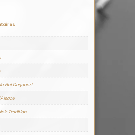
taires
e
e
e
du Roi Dagobert
’Alsace
Noir Tradition