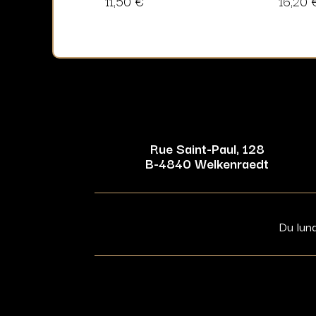
11,50
€
16,20
Rue Saint-Paul, 128
B-4840 Welkenraedt
Du lun