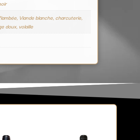
noir
flambée, Viande blanche, charcuterie,
e doux, volaille