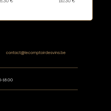
16,30
€
110,30
€
contact@lecomptoirdesvins.be
0-18.00