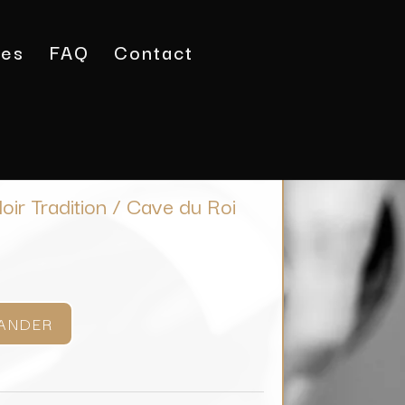
tes
FAQ
Contact
Pinot Noir Tradition / Cave du Roi Dagobert
ir Tradition / Cave du Roi
ANDER