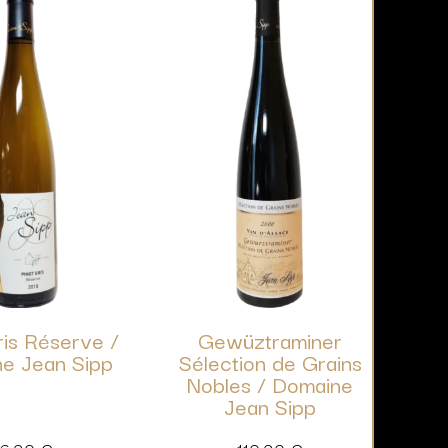
ris Réserve /
Gewüztraminer
e Jean Sipp
Sélection de Grains
Nobles / Domaine
Jean Sipp