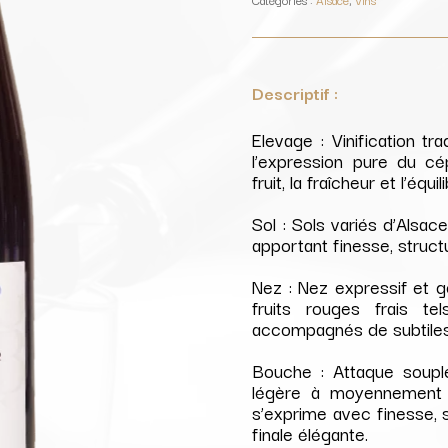
/
Cave
du
Roi
Dagobert
Descriptif :
Elevage : Vinification tr
l’expression pure du cép
fruit, la fraîcheur et l’équil
Sol : Sols variés d’Alsace
apportant finesse, struct
Nez : Nez expressif et
fruits rouges frais te
accompagnés de subtiles
Bouche : Attaque soupl
légère à moyennement s
s’exprime avec finesse, 
finale élégante.