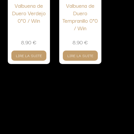
Valbuena de
Valbuena de
Duero Verdejo
Duero
0°0 / Win
Tempranillo 0°0
/ Win
8,90
€
8,90
€
LIRE LA SUITE
LIRE LA SUITE