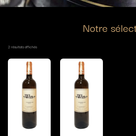
Notre sélec
2 résultats affichés