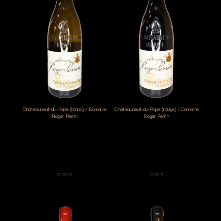
Châteauneuf-du-Pape (blanc) / Domaine
Châteauneuf-du-Pape (rouge) / Domaine
Roger Perrin
Roger Perrin
32,30
€
31,00
€