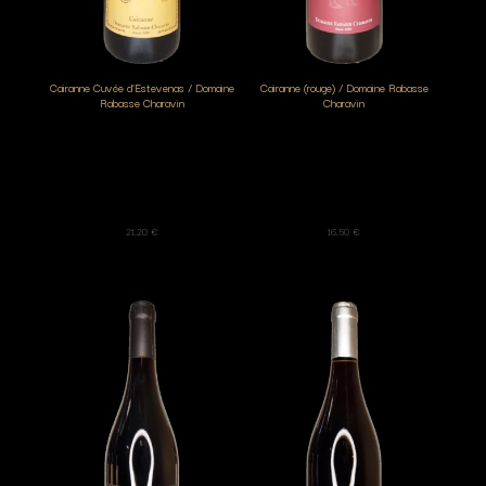
Cairanne Cuvée d’Estevenas / Domaine
Cairanne (rouge) / Domaine Rabasse
Rabasse Charavin
Charavin
21,20
€
16,50
€