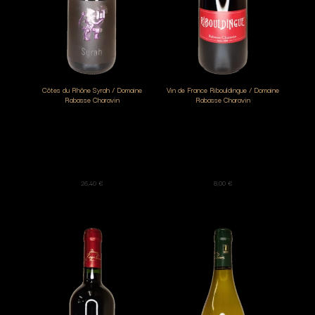
Côtes du Rhône Syrah / Domaine
Vin de France Ribouldingue / Domaine
Rabasse Charavin
Rabasse Charavin
26,40
€
8,00
€