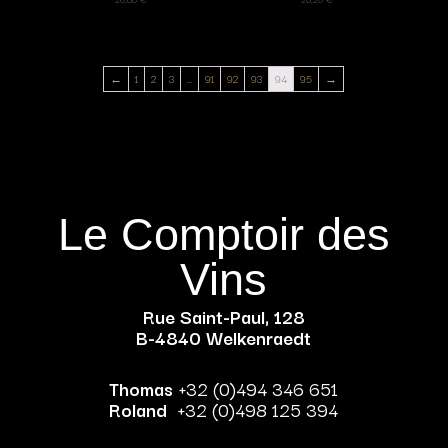
←
1
2
3
…
91
92
93
94
95
→
Le Comptoir des
Vins
Rue Saint-Paul, 128
B-4840 Welkenraedt
Thomas
+32 (0)494 346 651
Roland
+32 (0)498 125 394