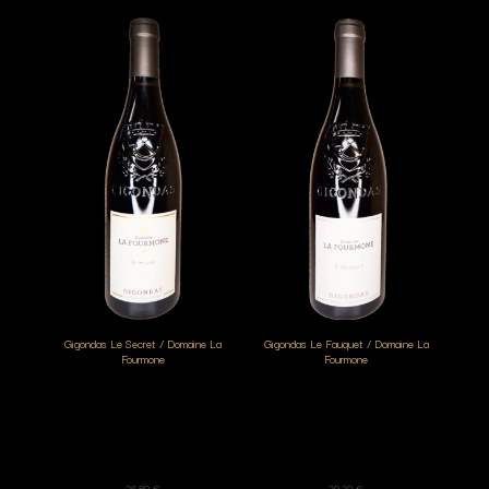
Gigondas Le Secret / Domaine La
Gigondas Le Fauquet / Domaine La
Fourmone
Fourmone
26,80
€
20,20
€